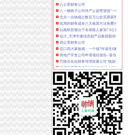
八一钢铁子公司停产止损寄望借“一带一路”翻身|
北京一出纳侵占数百万公款买票获刑八年_新闻
实用的财务成本八大核算方法免费分享啦,赶紧的
以跑助贫烟台千名保险人参加7.8公里扶贫公益
会计_天津市傲绿农副产品集团股份有限公司招
四公里财务公司
店口四大家族揭：一个镇7年诞生6家上市公司--
房地产开发公司申请项目报告--香当网
巴陵石化化财务管理捂紧公司“钱袋子”_能源频
网易第四季度净利润36.83亿元人民同比增长70
马新高铁寻求负责建设的资产公司,计划高时速为
上新街财务公司
【58同城】石家庄财务会计_石家庄财会_石家
重庆冯悦财务管理咨询有限公司2017新招聘信息_
新街镇财务税务机构-高安市财务税务机构-宜春
【南京内勤财务招聘网_2018年新南京内勤财务
证券时报电子报实时通过手机APP、网站免费
南岸周边财务公司
【重庆南岸南岸周边财务/审计/税务招聘网|20
【南岸周边财务会计类职业认证培训】-今题南
【58同城】重庆南岸南岸周边工商注册_公司注