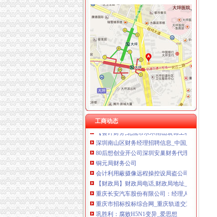
南滨路
【重庆南岸南滨路房价】重庆南岸南滨路房价走势
南滨路房价网,2018南滨路房价走势图,重庆南
有关重庆南滨路的知识_搜问问
重庆市南滨路_南滨路
重庆南滨路攻略,重庆南滨路门票_地址,重庆南
南山财务公司
深圳/南山区财务主管（职位编号：abl001）
深圳/南山区财务招聘_深圳星河紫盈科技有限公司招
工商动态
【会计财务,北流市水木南山装饰工程有限公司
深圳南山区财务经理招聘信息_中国人才热线
80后想创业开公司深圳安巢财务代理全程为您
铜元局财务公司
会计利用蔽摄像远程操控设局盗公司251万-中
【财政局】财政局电话,财政局地址_图吧地图
重庆长安汽车股份有限公司：经理人分享百科
重庆市招标投标综合网_重庆轨道交通三号线车
巩胜利：腐败H5N1变异_爱思想
八公里财务公司