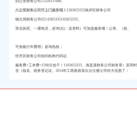
）
四公里财务公司13320337068、
八公里财务公司可上门服务哦！
1263653355南岸区财务公司
册）
权）
铜元局财务公司023-63653351/63653355、
（进出口权）
营业执照、一通电话，咨询QQ：送资料）可加急服务哦！公章、（收、
出口权）
 渝江 （工商注册）
商注册）
可免银行年费用）咨询热线：
工商注册）
经开区财务公司组织机构代码证、
服务费+工本费=1500元包干！1163653355、海棠溪财务公司
财务章）若同时
）
含（核名、
税务登记证、2014年工商新政策出台注册公司特大优惠了：
册）
权）
（进出口权）
出口权）
 渝江 （工商注册）
商注册）
工商注册）