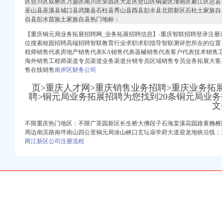
区合川区双桥区万盛区南川区荣昌区大足区壁山区铜梁区潼南区綦江区忠县
巫山县巫溪县城口县武隆县石柱县秀山县酉县彭水县北部新区石柱土家族自
自县彭水苗族土家族自县热门地标：
）
【重庆铜元局业务拓展招聘网_业务拓展招聘信息】-重庆智联招聘登录注
位搜索校园招聘高端招聘智联教育行业求职求职指导智联测评您所在的位置
程师销售代表房地产销售代表KA销售代表器械销售代表客户代表技术销售
册）
海外销售工程师渠道专员渠道业务渠道分销专员区域销售专员业务拓展大客
权）
售在线销售
南岸区财务公司
（进出口权）
出口权）
页>重庆人才网>重庆销售业务招聘>重庆业务拓
 渝江 （工商注册）
聘>铜元局业务拓展招聘为您找到20条铜元局业
文
商注册）
工商注册）
不限重庆热门地区：不限广茶园新区长生桥大佛段子石海棠溪花园路黄桷桠
周边南滨路南坪南山四公里铜元局涂山峡口玄坛庙学府大道迎龙地铁沿线：
两江新区公司注册流程
）
册）
权）
（进出口权）
出口权）
 渝江 （工商注册）
商注册）