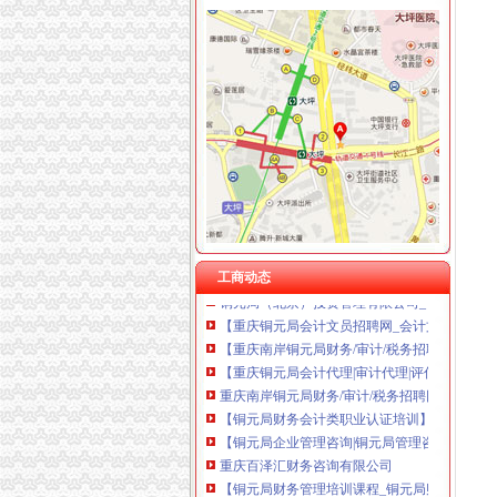
上海兆妩贸易有限公司重庆天地分公司 渝中 （
铜元局财务公司
渝开发第七届监事会第八次会议决议【sz00051
国家税务总局关于中国卫星通信集团公司2003
会计利用蔽摄像远程操控设局盗公司251万__
2016年8月银行员工个人总结范文-实用文档-吧
重庆市奕佳线缆有限公司|重庆市奕佳线缆有限
工商动态
铜元局（北京）投资管理有限公司_【信用信息_
【重庆铜元局会计文员招聘网_会计文员招聘信
【重庆南岸铜元局财务/审计/税务招聘网|2017
【重庆铜元局会计代理|审计代理|评估代理】-
重庆南岸铜元局财务/审计/税务招聘网_重庆南岸
【铜元局财务会计类职业认证培训】-今题铜元
【铜元局企业管理咨询|铜元局管理咨询公司】
重庆百泽汇财务咨询有限公司
【铜元局财务管理培训课程_铜元局财务管理培