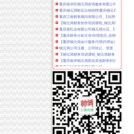
重庆南岸区铜元局咨询服务有限公司_【信用信息
重庆铜元局附近出纳招聘|重庆铜元局附近出纳
重庆江南财务顾问有限公司_【信用信息_诉讼信
【铜元局财务软件培训课程_铜元局财务软件培
重庆唐氏业有限公司铜元局分店_【信用信息_诉
【重庆财务分析主管/经理简历_应聘重庆财务分
【重庆铜元局会计服务代理|代理会计服务】-重
铜元局公司注册、公司转让、变更、注销、工商-
【铜元局财务培训课程_铜元局财务培训班】-
【重庆南岸铜元局双休其他财务职位招聘信息】
重庆汇融资产管理有限公司
重庆成效财务咨询有限公司
【重庆铜元局业务拓展招聘网_业务拓展招聘信
【朝天门财务主管招聘|朝天门审计主管招聘|朝
中国工商银行济南市天桥区支行铜元局前街储蓄
重庆注册各类公司一条龙服务疑难解决为您省
【重庆铜元局渠道业务招聘网_渠道业务招聘信
制锦市街道办事处-搜百科
重庆东望洋代理记账有限公司2017新招聘信息_电
【南岸铜元局会计培训南坪助理会计师培训南
济南仓库管理招聘信息|济南仁和祥经贸有限公
【渝中财务助理招聘网|渝中会计助理招聘信息】