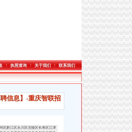
名
执照查询
关于我们
联系我们
聘信息】-重庆智联招
州区黔江区永川区涪陵区长寿区江津