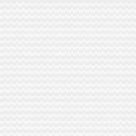
重庆南滨路攻略,重庆南滨路门票_地址,重庆南滨路游览攻略-马蜂窝
南山财务公司
深圳/南山区财务主管（职位编号：abl001）招聘_深圳市爱宝莱照明技
【会计财务,北流市水木南山装饰工程有限公司招聘】-玉林赶集网
龙华、南山、福田公司注册、代理记账、服务至-深圳工商/税务/财务】
南山村二季度财务公开
会计_黑龙江鹤岗市南山区薪资待遇_深圳市永鑫财务管理有限公司招聘
铜元局财务公司
会计利用蔽摄像远程操控设局盗公司251万-中国网
巩胜利：腐败H5N1变异_爱思想
【济南山东省财经大学酒店】济南山东省财经大学酒店预订_济南山东
深市上市公司公告（2010-02-08）-财界网
12月25日沪深股市新交易提示_第一财经网
八公里财务公司
八一钢铁子公司停产止损寄望借“一带一路”翻身|每经App
北京一出纳侵占数百万公款买票获刑八年_新闻频道_中国青年网
实用的财务成本八大核算方法免费分享啦,赶紧的-凤凰-具媒体
以跑助贫烟台千名保险人参加7.8公里扶贫公益跑_烟台财经网_烟台理
会计_天津市傲绿农副产品集团股份有限公司招聘信息_食品人才中心_
四公里财务公司
店口四大家族揭：一个镇7年诞生6家上市公司--北方网-时代财经
巴陵石化化财务管理捂紧公司“钱袋子”_能源频道_红网