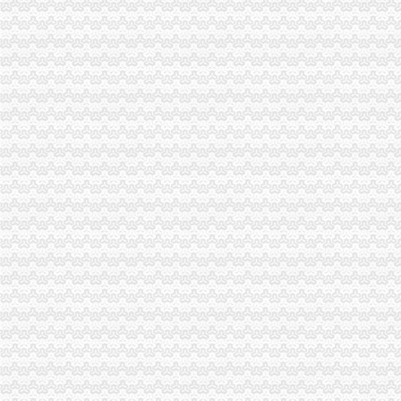
茶园新区50名企大型招聘会,即将登陆南岸_南译吧_百度贴吧
经开区财务公司
新疆家“互联网+银联缴税”在经开区（头区）试点成功-昌吉回族自
16个项目落户东盟经开区-财经新闻_每日财经报道_财经频道-海外网
东盟经开区财政局贯彻落实中小学校新财务会计制度_中国南宁
娄底经开区地税局化财务管理成效显著_娄底新闻网
成都届汽车科技金融发展论坛在经开区举行-财经-四川新闻网财经频
长生桥财务公司
【重庆南岸长生桥财务/审计/税务招聘网|2018年重庆南岸长生桥财务/审
重庆长生桥何老师重庆学造价建筑工程计量_志趣网
重庆长生桥附近出纳招聘|重庆长生桥附近出纳职位信息汇总|重庆出纳
【重庆长生桥税务顾问代理代办公司|财务顾问|税务咨询】-重庆赶集网
【重庆南岸长生桥保险精算师招聘网|2018年重庆南岸长生桥保险精算
南坪财务公司
周日前往南坪,一大波就业机会在靠近-上游新闻
重庆市迪马实业股份有限公司第五届董事会第二十五次会议决议公告_
重庆市南坪子石=凯洋玉冠=工程可研报告（房地产开发立项投资建
湖南常德市城投龙马建设公司南坪污水提升泵站设备采购招标公告-污
会计_金华圆通速递有限公司招聘信息-金华58同城
南岸区财务公司流程
【贵金属投资公司黄页】_环球贸易网