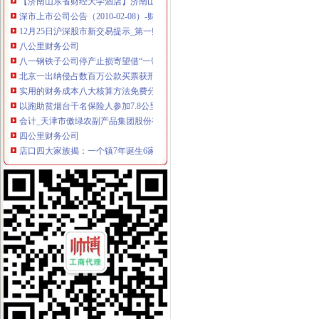
深市上市公司公告（2010-02-08）-财界网
12月25日沪深股市新交易提示_第一财经网
八公里财务公司
八一钢铁子公司停产止损寄望借“一带一路”翻身|每经App
北京一出纳侵占数百万公款买票获刑八年_新闻频道_中国青年网
实用的财务成本八大核算方法免费分享啦,赶紧的-凤凰-具媒体
以跑助贫烟台千名保险人参加7.8公里扶贫公益跑_烟台财经网_烟台理
会计_天津市傲绿农副产品集团股份有限公司招聘信息_食品人才中心_
四公里财务公司
店口四大家族揭：一个镇7年诞生6家上市公司--北方网-时代财经
巴陵石化化财务管理捂紧公司“钱袋子”_能源频道_红网
网易第四季度净利润36.83亿元人民同比增长70%_凤凰科技
马新高铁寻求负责建设的资产公司,计划高时速为350公里_财经上下
鑫秋农业财务造几方掐架多家金融机构被卷入_财经_中国网
上新街财务公司
【58同城】石家庄财务会计_石家庄财会_石家庄评估
重庆冯悦财务管理咨询有限公司2017新招聘信息_电话_地址-58企
新街镇财务税务机构-高安市财务税务机构-宜春财务税务机构-宜春财务
【南京内勤财务招聘网_2018年新南京内勤财务招聘信息】-南京聘
证券时报电子报实时通过手机APP、网站免费阅读重大财经新闻资讯及
南岸周边财务公司