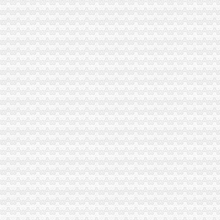
弹子石财务公司
重庆燃气集团股份有限公司2014年度报告摘要（下转C34版）_网易新闻
南岸服装服料公司_南岸服装服料生产厂家_企业公司
大事记-重庆市烟草专卖局（公司）
重庆一线地产商轮番上演降价戏码_网易上海房产频道
就业信息网
茶园新区财务公司
【中铁山水一舍】茶园新区预计10月推出高层、洋房_中铁山水一舍
茶园新区]某科技公司新建厂区3号厂房建筑施工图-cad车间厂房建筑
南岸区茶园新区茶花小镇专用变器停电_重庆市公开信箱
老麻抄手(南岸茶园新区分店)电话,地址,营业时间(图)-重庆美
茶园新区50名企大型招聘会,即将登陆南岸_南译吧_百度贴吧
经开区财务公司
新疆家“互联网+银联缴税”在经开区（头区）试点成功-昌吉回族自
16个项目落户东盟经开区-财经新闻_每日财经报道_财经频道-海外网
东盟经开区财政局贯彻落实中小学校新财务会计制度_中国南宁
娄底经开区地税局化财务管理成效显著_娄底新闻网
成都届汽车科技金融发展论坛在经开区举行-财经-四川新闻网财经频
长生桥财务公司
【重庆南岸长生桥财务/审计/税务招聘网|2018年重庆南岸长生桥财务/审
重庆长生桥何老师重庆学造价建筑工程计量_志趣网