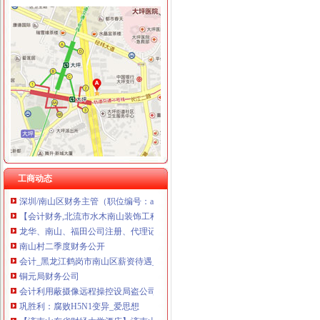
上海兆妩贸易有限公司重庆天地分公司 渝中 （工商注册）
南滨路
【重庆南岸南滨路房价】重庆南岸南滨路房价走势2018_重庆南岸南滨
南滨路房价网,2018南滨路房价走势图,重庆南岸南滨路二手房价格-
有关重庆南滨路的知识_搜问问
重庆市南滨路_南滨路
重庆南滨路攻略,重庆南滨路门票_地址,重庆南滨路游览攻略-马蜂窝
南山财务公司
工商动态
深圳/南山区财务主管（职位编号：abl001）招聘_深圳市爱宝莱照明技
【会计财务,北流市水木南山装饰工程有限公司招聘】-玉林赶集网
龙华、南山、福田公司注册、代理记账、服务至-深圳工商/税务/财务】
南山村二季度财务公开
会计_黑龙江鹤岗市南山区薪资待遇_深圳市永鑫财务管理有限公司招聘
铜元局财务公司
会计利用蔽摄像远程操控设局盗公司251万-中国网
巩胜利：腐败H5N1变异_爱思想
【济南山东省财经大学酒店】济南山东省财经大学酒店预订_济南山东