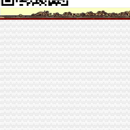
【重庆南岸南岸周边财务/审计/税务招聘网|2018年重庆南岸南岸周边财
【南岸周边财务会计类职业认证培训】-今题南岸周边财务会计类职业
【58同城】重庆南岸南岸周边工商注册_公司注册代理_代办注册公司价
南岸路附近出纳招聘|南岸路附近出纳职位信息汇总|广州出纳招聘分类-
【南岸周边财务管理培训课程_南岸周边财务管理培训班】-重庆培训网
海棠溪财务公司
【重庆海棠溪工商注册|工商注册代理|工商注册代办】-重庆赶集网
【重庆海棠溪审计代理|代办审计】-重庆赶集网
李嘉诚为何卖大陆地产旗下和黄地产回应出售重庆项目：未达成协议_
重庆收银员：收银员3500包吃住-重庆爱问分类
太集团：日常关联交易公告_搜狐财经_搜狐网
弹子石财务公司
重庆燃气集团股份有限公司2014年度报告摘要（下转C34版）_网易新闻
南岸服装服料公司_南岸服装服料生产厂家_企业公司
大事记-重庆市烟草专卖局（公司）
重庆一线地产商轮番上演降价戏码_网易上海房产频道
就业信息网
茶园新区财务公司
【中铁山水一舍】茶园新区预计10月推出高层、洋房_中铁山水一舍
茶园新区]某科技公司新建厂区3号厂房建筑施工图-cad车间厂房建筑
南岸区茶园新区茶花小镇专用变器停电_重庆市公开信箱
老麻抄手(南岸茶园新区分店)电话,地址,营业时间(图)-重庆美