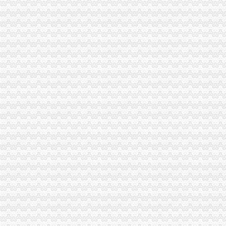
南岸区正舸口腔
南岸区正舸口腔
股权众筹助力“大众创业、万众创新”_众创空间_论坛_天涯社区
中国铁塔公司,一大波招聘正在靠近中！-通信人才网
重庆财务公司
卡恩提供专业的建造师挂靠_重庆卡恩财务咨询有限公司-供应信息-钱眼
【重庆宝龙长润置业发展有限公司招聘商业公司财务经理（重庆合川）
重庆铭美会计咨询有限公司【官网】,,重庆代账,会
重庆财务主管招聘_东方鑫源控股有限公司-金融英才网
重庆能投财务公司开展“两个责任”工作约谈_第1页-七一网
南岸区财务公司
渝开发：2017年半年度报告_渝开发（000514）股吧_东方财富网股吧
重庆市财务主管招聘-108个职位|Jooble
我院获得南岸区2016年度软件和信息服务业先进企业以及南岸区2016
南岸区土壤污染理与修复规划编制项目采购公告-南岸区环保局
重庆市南岸区工伤生育保险中心
南滨路
【重庆南岸南滨路房价】重庆南岸南滨路房价走势2018_重庆南岸南滨
南滨路房价网,2018南滨路房价走势图,重庆南岸南滨路二手房价格-
有关重庆南滨路的知识_搜问问
重庆市南滨路_南滨路