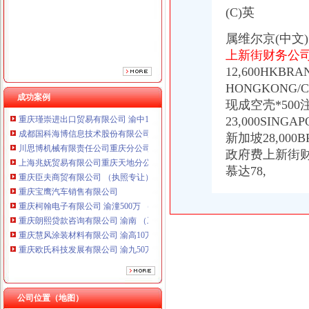
重庆臣夫商贸有限公司 （执照专让）
(C)英
重庆宝鹰汽车销售有限公司
重庆柯翰电子有限公司 渝潼500万 （进出口权）
属维尔京(中文)*
重庆朗熙贷款咨询有限公司 渝南 （工商注册）
上新街财务公司50
重庆慧风涂装材料有限公司 渝高10万 （工商注册）
12,600HKB
重庆欧氏科技发展有限公司 渝九50万 （进出口权）
HONGKONG/C
重庆市明诚塑料制品有限责任公司 渝高100万 （进出口权）
成功案例
现成空壳*500
重庆瑾崇进出口贸易有限公司 渝中100万 （进出口权）
23,000SINGA
成都国科海博信息技术股份有限公司重庆分公司 渝江 （工商注册）
新加坡28,000
川思博机械有限责任公司重庆分公司 渝江 （工商注册）
上海兆妩贸易有限公司重庆天地分公司 渝中 （工商注册）
政府费上新街财务公
重庆臣夫商贸有限公司 （执照专让）
慕达78,
重庆宝鹰汽车销售有限公司
重庆柯翰电子有限公司 渝潼500万 （进出口权）
重庆朗熙贷款咨询有限公司 渝南 （工商注册）
重庆慧风涂装材料有限公司 渝高10万 （工商注册）
重庆欧氏科技发展有限公司 渝九50万 （进出口权）
重庆市明诚塑料制品有限责任公司 渝高100万 （进出口权）
重庆瑾崇进出口贸易有限公司 渝中100万 （进出口权）
成都国科海博信息技术股份有限公司重庆分公司 渝江 （工商注册）
川思博机械有限责任公司重庆分公司 渝江 （工商注册）
公司位置（地图）