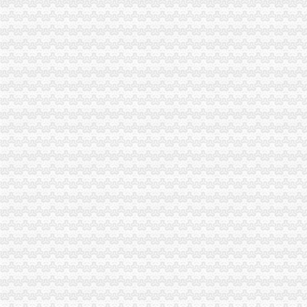
网易第四季度净利润36.83亿元人民同比增长70%_凤凰科技
马新高铁寻求负责建设的资产公司,计划高时速为350公里_财经上下
鑫秋农业财务造几方掐架多家金融机构被卷入_财经_中国网
上新街财务公司
【58同城】石家庄财务会计_石家庄财会_石家庄评估
重庆冯悦财务管理咨询有限公司2017新招聘信息_电话_地址-58企
新街镇财务税务机构-高安市财务税务机构-宜春财务税务机构-宜春财务
【南京内勤财务招聘网_2018年新南京内勤财务招聘信息】-南京聘
证券时报电子报实时通过手机APP、网站免费阅读重大财经新闻资讯及
南岸周边财务公司
【重庆南岸南岸周边财务/审计/税务招聘网|2018年重庆南岸南岸周边财
【南岸周边财务会计类职业认证培训】-今题南岸周边财务会计类职业
【58同城】重庆南岸南岸周边工商注册_公司注册代理_代办注册公司价
南岸路附近出纳招聘|南岸路附近出纳职位信息汇总|广州出纳招聘分类-
【南岸周边财务管理培训课程_南岸周边财务管理培训班】-重庆培训网
海棠溪财务公司
【重庆海棠溪工商注册|工商注册代理|工商注册代办】-重庆赶集网
【重庆海棠溪审计代理|代办审计】-重庆赶集网
李嘉诚为何卖大陆地产旗下和黄地产回应出售重庆项目：未达成协议_
重庆收银员：收银员3500包吃住-重庆爱问分类
太集团：日常关联交易公告_搜狐财经_搜狐网