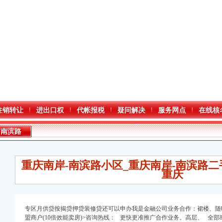
注销转让
进出口权
代帐报税
疑问解决
服务网点
在线核
南滨路
重庆南岸-南滨路小区_重庆南岸-南滨路二
重庆
专区月供贷按揭贷押贷装修贷还可以申办我是金融公司业务合作：裙楼、随
盟商户(10倍效能卖房)>咨询热线： 更快更准推广合作业务。高层、 全部8千以下8千-