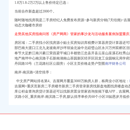
1.8万1.8-2万2万以上售价待定已选：
当前合作新盘超过2000个。
）
随时随地找房我是二手房经纪人免费发布房源>参与新房分销(7天结佣)>吉屋
册）
动态大咖楼市房价
权）
走势其他买房指南问答《房产网商》管家的事沙龙与活动服务案例加盟重庆
（进出口权）
出口权）
房区域：二手房找小区找房源小贴士买房知识库税费计算器房贷计算器还可
部巴南大渡口江北九龙坡南岸沙坪坝渝北渝中北碚璧山区永川万州双桥区涪
 渝江 （工商注册）
奉节大足黔江南川綦江荣昌梁平城口丰都垫江忠县开县云巫山巫溪石柱秀山
商注册）
地产南坪中心南滨路子石新南湖南山茶园新区经开区回龙工业园铜元局学府
工商注册）
丹回路10号（兰花路社区公园旁）小区主页价格走势户型图
南坪财务公司
南岸-南滨路×清空排序：
）
中文房产网站排名第4。吉屋网月覆盖3000万购房人群，栋商业小区地址：
吉屋网×重庆页新房二手房楼市新房二手房登录新房找新盘地图找房楼盘动
册）
库公积金查询房贷计算器还可以找新房置业管家咨询按揭下载APP，吉屋网月
滨路小区_重庆南岸-南滨路二手房,默认排序单价共60个小区18如恩岁月低价50
权）
（进出口权）
出口权）
 渝江 （工商注册）
商注册）
工商注册）