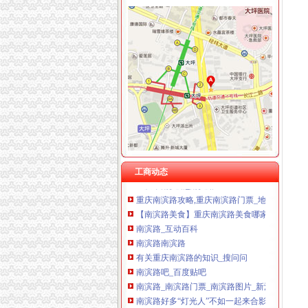
南滨路
【重庆南岸南滨路房价】重庆南岸南滨路房价走势
南滨路房价网,2018南滨路房价走势图,重庆南
有关重庆南滨路的知识_搜问问
重庆市南滨路_南滨路
重庆南滨路攻略,重庆南滨路门票_地址,重庆南
南滨路-搜百科
工商动态
重庆市南滨路_南滨路
重庆南滨路攻略,重庆南滨路门票_地址,重庆南
【南滨路美食】重庆南滨路美食哪家好？-百度
南滨路_互动百科
南滨路南滨路
有关重庆南滨路的知识_搜问问
南滨路吧_百度贴吧
南滨路_南滨路门票_南滨路图片_新浪旅游
南滨路好多“灯光人”不如一起来合影-上游新闻
【重庆南岸南滨路房价】重庆南岸南滨路房价走势