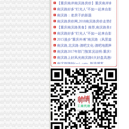
南滨路好多“灯光人”不如一起来合影_凤凰资讯
南滨路：老房子的新题
南滨路房价网,2018南滨路房价走势图,重庆南
【重庆南滨路美食】推荐,南滨路美食排行/大全
南滨路好多“灯光人”不如一起来合影_搜狐社会
2015漫步“重庆外滩”南滨路（风景篇）,重庆自
南滨路,北滨路-酒吧文化-酒吧地图网
南滨路2017年部门预算况说明-重庆市南岸区人
南滨路上好风光南滨路6大好盘高惠60万-重庆新
南滨路随拍(一)_catty_新浪博客
重庆味道（南滨路店）点评,味道（南滨路店）地
人的南滨路_350字_作文网
【南滨路二手房网|南滨路二手房出售|南滨路二手
南滨路绝版洋房南滨路后的宜居生活（图）-导
重庆南滨路健康-大众点评网
南滨路难得的洋房小户型南滨路~子石~_改善型住
【南滨路写字楼出租网】-重庆赶集网
重庆南岸南滨路房产网,重庆南岸南滨路新房,南
南滨路_正版商业图片_昵图网nipic.com
火热的南滨路_450字_作文网
【重庆南滨路火锅】推荐,南滨路火锅排行/大全