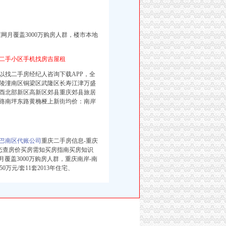
网月覆盖3000万购房人群，
楼市本地
二手小区手机找房吉屋租
以找二手房经纪人咨询下载APP，全
陵潼南区铜梁区武隆区长寿江津万盛
酉北部新区高新区郊县重庆郊县旅居
路南坪东路黄桷桠上新街均价：南岸
巴南区代账公司
重庆二手房信息-重庆
态查房价买房需知买房指南买房知识
覆盖3000万购房人群，重庆南岸-南
万元/套11套2013年住宅、