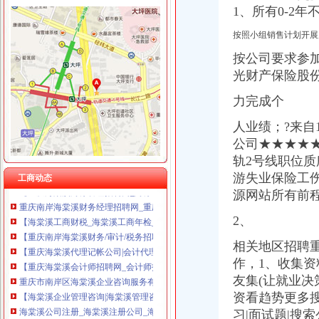
1、所有0-2
按照小组销售计划开展
按公司要求参加团
光财产保险股份
海棠溪财务公司
【重庆海棠溪理财服务招聘网_理财服务招聘信息】-重庆智联招聘
力完成个
重庆南岸海棠溪企业财税培训,重庆南岸海棠溪财税培训,重庆南岸海
【2009年各科所2月份目标工作计划】-聘网
人业绩；?来
海棠溪正街房价怎么样？重庆海棠溪正街房源|户型图|小区车位|交通地
公司★★★★★
【重庆四度文化媒有限公司】重庆四度文化媒有限公司电话,重庆
轨2号线职位
重庆市南岸区海棠溪企业咨询服务有限公司_【信用信息_诉讼信息_财
游失业保险工
工商动态
【重庆海棠溪财务管理招聘网_财务管理招聘信息】-重庆智联招聘
源网站所有前
重庆南岸海棠溪财务经理招聘网_重庆南岸海棠溪财务经理人才网_重庆
【海棠溪工商财税_海棠溪工商年检_海棠溪工商代办】-58到家
2、
【重庆南岸海棠溪财务/审计/税务招聘网|2017年重庆南岸海棠溪财务/审
【重庆海棠溪代理记帐公司|会计代理记账价格|代理记账收费】-重庆赶
相关地区招聘
【重庆海棠溪会计师招聘网_会计师招聘信息】-重庆智联招聘
作，1、收集资
重庆市南岸区海棠溪企业咨询服务有限公司
友集(让就业决
【海棠溪企业管理咨询|海棠溪管理咨询公司】-今题海棠溪企业管理咨
资看趋势更多搜
海棠溪公司注册_海棠溪注册公司_海棠溪代办注册公司_海棠溪代理公
习|面试题|搜索
重庆海棠溪附近出纳招聘|重庆海棠溪附近出纳职位信息汇总|重庆出纳