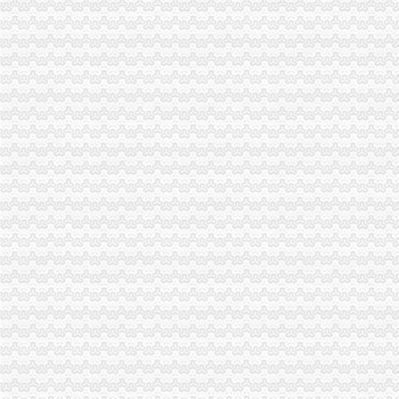
【2009年各科所2月份目标工作计划】-聘网
海棠溪正街房价怎么样？重庆海棠溪正街房源|户型图|小区车位|交通地
【重庆四度文化媒有限公司】重庆四度文化媒有限公司电话,重庆
重庆市南岸区海棠溪企业咨询服务有限公司_【信用信息_诉讼信息_财
【重庆海棠溪财务管理招聘网_财务管理招聘信息】-重庆智联招聘
重庆南岸海棠溪财务经理招聘网_重庆南岸海棠溪财务经理人才网_重庆
【海棠溪工商财税_海棠溪工商年检_海棠溪工商代办】-58到家
【重庆南岸海棠溪财务/审计/税务招聘网|2017年重庆南岸海棠溪财务/审
【重庆海棠溪代理记帐公司|会计代理记账价格|代理记账收费】-重庆赶
【重庆海棠溪会计师招聘网_会计师招聘信息】-重庆智联招聘
重庆市南岸区海棠溪企业咨询服务有限公司
【海棠溪企业管理咨询|海棠溪管理咨询公司】-今题海棠溪企业管理咨
海棠溪公司注册_海棠溪注册公司_海棠溪代办注册公司_海棠溪代理公
重庆海棠溪附近出纳招聘|重庆海棠溪附近出纳职位信息汇总|重庆出纳
重庆南岸海棠溪企业财税培训,重庆南岸海棠溪财税培训,重庆南岸海
【重庆海棠溪审计代理|代办审计】-重庆赶集网
重庆南岸海棠溪财务/总账主管求职网_重庆南岸海棠溪财务/总账主管简
【重庆海棠溪工商注册|工商注册代理|工商注册代办】-重庆赶集网
【重庆海棠溪财务经理招聘网_财务经理招聘信息】-重庆智联招聘
专业高效重庆公司注册一般纳税人申请代理记账重庆工商年检今题网
重庆新地房屋拆迁有限公司海棠溪分公司_【电话地址_招聘信息_注册
重庆南岸海棠溪财务软件培训,重庆南岸海棠溪财务软件培训班,重庆