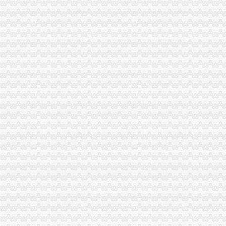
重庆重客隆超市连锁有限责任公司海棠溪连锁店_【信用信息_诉讼信息
在重庆成立一个公司办理工商营业执照需要什么手续重庆工商年检今
【海棠溪财务软件培训课程_海棠溪财务软件培训班】-重庆培训网
【重庆海棠溪理财服务招聘网_理财服务招聘信息】-重庆智联招聘
【海棠溪财务培训课程_海棠溪财务培训班】-重庆培训网
会计_重庆和泓物业服务有限公司招聘信息—中华英才网
重庆市南岸区土产日杂公司海棠溪门市部_【信用信息_诉讼信息_财务
重庆浦辉房地产开发有限公司
成都权威的公司转让公司在哪里_鱼嘴公司转让_成都果岭创业投资管理
华北高速：招商证券股份有限公司关于招商局公路网络科技控股股份有
海棠溪总务招聘|海棠溪总务职位信息汇总|总务重庆招聘分类-数字英
重庆海棠溪渠道拓展招聘（2017年）-职友集（让就业决策更聪明）
想要具有口碑的公司注销服务,就找果岭创投_海棠溪街道公司变更_
海棠溪正街房价怎么样？重庆海棠溪正街房源|户型图|小区车位|交通地
重庆南岸海棠溪销售招聘网_重庆南岸海棠溪销售人才网_重庆南岸海棠
重庆市迪马实业股份有限公司-搜狐滚动
板栗饼加盟板栗饼技术培训板栗饼-海棠溪代理/招商加盟|重庆酷易搜
【海棠体育实业公司】海棠体育实业公司电话,海棠体育实业公司地址
海棠溪街招商网-海棠溪街跨境招商投资促进中心
峡口镇王忠贵处不稳定斜坡抢险排危、海棠溪街道南坪东路530号不稳
华闻媒：简式权益变动报告书（二）_财经_凤凰网