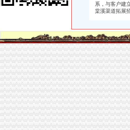
海棠溪正街房价怎么样？重庆海棠溪正街房源|户型图|小区车位|交通地
系，与客户建立
重庆南岸海棠溪销售招聘网_重庆南岸海棠溪销售人才网_重庆南岸海棠
棠溪渠道拓展招
重庆市迪马实业股份有限公司-搜狐滚动
板栗饼加盟板栗饼技术培训板栗饼-海棠溪代理/招商加盟|重庆酷易搜
【海棠体育实业公司】海棠体育实业公司电话,海棠体育实业公司地址
海棠溪街招商网-海棠溪街跨境招商投资促进中心
峡口镇王忠贵处不稳定斜坡抢险排危、海棠溪街道南坪东路530号不稳
华闻媒：简式权益变动报告书（二）_财经_凤凰网
渠江广安城区左岸海棠溪至奎阁堤防工程监理中标结果-中国采招网
【重庆四度文化媒有限公司】重庆四度文化媒有限公司电话,重庆
海棠溪街道四公里街227、228号老旧小区环境及地面整改工程询价采
重庆海棠溪装修装饰
峡口镇王忠贵处不稳定斜坡抢险排危、海棠溪街道南坪东路530号不稳
华闻媒（000793）公告正文_财经_凤凰网
重庆市迪马实业股份有限公司关于2015年度日常关联交易的公告_网易
重庆市南岸区海棠溪小学校招标采购信息
海棠溪立交桥与烟雨路交叉口-城市吧街景地图
重庆市迪马实业股份有限公司2008年第三季度报告-新闻频道-和讯网
海棠溪财务公司
【重庆海棠溪理财服务招聘网_理财服务招聘信息】-重庆智联招聘
重庆南岸海棠溪企业财税培训,重庆南岸海棠溪财税培训,重庆南岸海