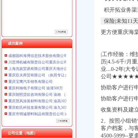
重庆臣夫商贸有限公司 （执照专让）
重庆宝鹰汽车销售有限公司
积开拓业务渠
重庆柯翰电子有限公司 渝潼500万 （进出口权）
重庆朗熙贷款咨询有限公司 渝南 （工商注册）
保险|未知11
重庆慧风涂装材料有限公司 渝高10万 （工商注册）
更方便重庆海
重庆欧氏科技发展有限公司 渝九50万 （进出口权）
重庆市明诚塑料制品有限责任公司 渝高100万 （进出口权）
成功案例
重庆瑾崇进出口贸易有限公司 渝中100万 （进出口权）
成都国科海博信息技术股份有限公司重庆分公司 渝江 （工商注册）
|工作经验：维护
川思博机械有限责任公司重庆分公司 渝江 （工商注册）
历|4.5-6千/
上海兆妩贸易有限公司重庆天地分公司 渝中 （工商注册）
业...0-2年
重庆臣夫商贸有限公司 （执照专让）
公司★★★★★
重庆宝鹰汽车销售有限公司
重庆柯翰电子有限公司 渝潼500万 （进出口权）
协助客户进行申
重庆朗熙贷款咨询有限公司 渝南 （工商注册）
重庆慧风涂装材料有限公司 渝高10万 （工商注册）
协助客户进行申
重庆欧氏科技发展有限公司 渝九50万 （进出口权）
收集资料及建
重庆市明诚塑料制品有限责任公司 渝高100万 （进出口权）
重庆瑾崇进出口贸易有限公司 渝中100万 （进出口权）
2、按照小组
成都国科海博信息技术股份有限公司重庆分公司 渝江 （工商注册）
客户档案，与
川思博机械有限责任公司重庆分公司 渝江 （工商注册）
公司位置（地图）
4500-599
上海兆妩贸易有限公司重庆天地分公司 渝中 （工商注册）