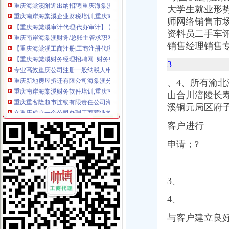
大学生就业形
重庆南岸海棠溪企业财税培训,重庆南岸海棠溪财税培训,重庆南岸海
【重庆海棠溪审计代理|代办审计】-重庆赶集网
师网络销售市
重庆南岸海棠溪财务/总账主管求职网_重庆南岸海棠溪财务/总账主管简
资料员二手车
【重庆海棠溪工商注册|工商注册代理|工商注册代办】-重庆赶集网
销售经理销售
【重庆海棠溪财务经理招聘网_财务经理招聘信息】-重庆智联招聘
专业高效重庆公司注册一般纳税人申请代理记账重庆工商年检今题网
3
重庆新地房屋拆迁有限公司海棠溪分公司_【电话地址_招聘信息_注册
、4、所有渝
重庆南岸海棠溪财务软件培训,重庆南岸海棠溪财务软件培训班,重庆
山合川涪陵长
重庆重客隆超市连锁有限责任公司海棠溪连锁店_【信用信息_诉讼信息
在重庆成立一个公司办理工商营业执照需要什么手续重庆工商年检今
溪铜元局区府
【海棠溪财务软件培训课程_海棠溪财务软件培训班】-重庆培训网
客户进行
【重庆海棠溪理财服务招聘网_理财服务招聘信息】-重庆智联招聘
【海棠溪财务培训课程_海棠溪财务培训班】-重庆培训网
申请；?
会计_重庆和泓物业服务有限公司招聘信息—中华英才网
重庆市南岸区土产日杂公司海棠溪门市部_【信用信息_诉讼信息_财务
重庆浦辉房地产开发有限公司
3、
成都权威的公司转让公司在哪里_鱼嘴公司转让_成都果岭创业投资管理
华北高速：招商证券股份有限公司关于招商局公路网络科技控股股份有
4、
海棠溪总务招聘|海棠溪总务职位信息汇总|总务重庆招聘分类-数字英
重庆海棠溪渠道拓展招聘（2017年）-职友集（让就业决策更聪明）
与客户建立良
想要具有口碑的公司注销服务,就找果岭创投_海棠溪街道公司变更_