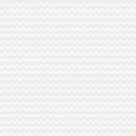
渠江广安城区左岸海棠溪至奎阁堤防工程监理中标结果-中国采招网
【重庆四度文化媒有限公司】重庆四度文化媒有限公司电话,重庆
海棠溪街道四公里街227、228号老旧小区环境及地面整改工程询价采
重庆海棠溪装修装饰
峡口镇王忠贵处不稳定斜坡抢险排危、海棠溪街道南坪东路530号不稳
华闻媒（000793）公告正文_财经_凤凰网
重庆市迪马实业股份有限公司关于2015年度日常关联交易的公告_网易
重庆市南岸区海棠溪小学校招标采购信息
海棠溪立交桥与烟雨路交叉口-城市吧街景地图
重庆市迪马实业股份有限公司2008年第三季度报告-新闻频道-和讯网