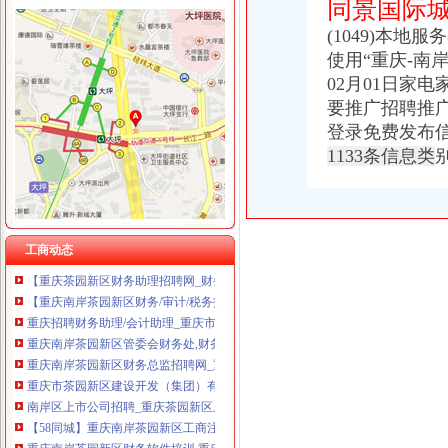
同景国际城
(1049)本地
使用“重庆-南岸
02月01日家
茶园新区财务公司
要推广招聘推
南岸区茶园新区H标准分区19-1/02（局部）、19-7/02（局部）、19-12/
登录免费发布信
重庆茶园新区附近培训招聘|重庆茶园新区附近培训职位信息汇总|重庆
1133条信息类
重庆凌进电子有限公司,重庆市南岸区茶园新区长江工业园江迎路11号
[重庆茶园新区]某科技公司新建厂区技术中心1号楼建筑施工图-办公建
重庆开发商争相入驻茶园新区南岸商圈添新商业-铜房网
重庆到家了网络科技有限公司南岸区茶园新区分公司_【电话地址_招聘
【茶园新区财务主管招聘|茶园新区审计主管招聘|茶园新区统计主管招
工商动态
【重庆茶园新区财务助理招聘网_财务助理招聘信息】-重庆智联招聘
【重庆南岸茶园新区财务/审计/税务招聘网|2018年重庆南岸茶园新区财
重庆招聘财务助理/会计助理_重庆市一方财务代理有限公司招聘-汇博网
重庆南岸茶园新区管委会财务处,财务管理培训,财务管理知识-报名
重庆南岸茶园新区财务总监招聘网_重庆南岸茶园新区财务总监人才网_
重庆市茶园新区建设开发（集团）有限公司_【信用信息_诉讼信息_财
南岸区上市公司招聘_重庆茶园新区上市公司招聘信息_求职找工作-重
【58同城】重庆南岸茶园新区工商注册_公司注册代理_代办注册公司价
重庆南岸茶园新区财务软件培训,重庆南岸茶园新区财务软件培训班,