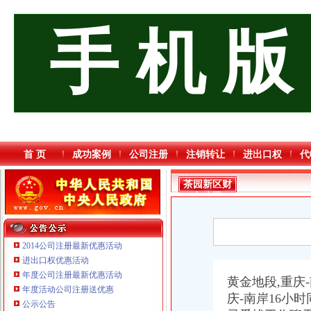
手 机 版
首 页
成功案例
公司注册
注销转让
进出口权
代
茶园新区财
务公司
2014公司注册最新优惠活动
进出口权优惠活动
年度公司注册最新优惠活动
黄金地段,重庆
年度活动公司注册送优惠
庆-南岸16小
重庆臣夫商贸有限公司 （执照专让）
公示公告