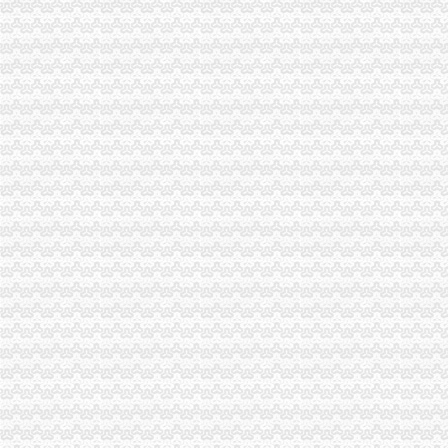
[重庆茶园新区]某科技公司新建厂区技术中心1号楼建筑施工图-办公建
重庆开发商争相入驻茶园新区南岸商圈添新商业-铜房网
重庆到家了网络科技有限公司南岸区茶园新区分公司_【电话地址_招聘
【茶园新区财务主管招聘|茶园新区审计主管招聘|茶园新区统计主管招
【重庆茶园新区财务助理招聘网_财务助理招聘信息】-重庆智联招聘
【重庆南岸茶园新区财务/审计/税务招聘网|2018年重庆南岸茶园新区财
重庆招聘财务助理/会计助理_重庆市一方财务代理有限公司招聘-汇博网
重庆南岸茶园新区管委会财务处,财务管理培训,财务管理知识-报名
重庆南岸茶园新区财务总监招聘网_重庆南岸茶园新区财务总监人才网_
重庆市茶园新区建设开发（集团）有限公司_【信用信息_诉讼信息_财
南岸区上市公司招聘_重庆茶园新区上市公司招聘信息_求职找工作-重
【58同城】重庆南岸茶园新区工商注册_公司注册代理_代办注册公司价
重庆南岸茶园新区财务软件培训,重庆南岸茶园新区财务软件培训班,
汽车人才-重庆-财务-张先生-重庆市茶园新区管委会|汽车人招聘网
【重庆茶园新区行政招聘网_行政招聘信息】-重庆智联招聘
重庆茶园新区预决算经理招聘（2018年）-职友集（让就业决策更聪明
重庆市茶园新区开发建设管理委员会_【电话地址_招聘信息_注册信息_
南岸区茶园新区出纳招聘_重庆天作家具有限公司招聘信息_联英人才网
【重庆茶园新区公司业务招聘网_公司业务招聘信息】-重庆智联招聘
重庆茶园新区_新浪博客
【茶园新区财务总监人才网|茶园新区财务总监求职|茶园新区财务经理