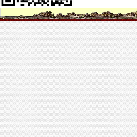
5月9日茶园新区通江大道北段绿化养护项目（第二次）-十环招标网
付3.5万包干,买茶园新区洋房,后期可,重庆南岸茶园新区同
重庆市茶园新区供水管网二期工程（横十四路KO+00-K1+535.265、纵
茶园新区A区范围绿化养护项目采购公告（项目编号=0819-
【重庆茶园新区二手电视转让_交易市场】-重庆赶集网
茶园新区科技创业中心及综合管理大楼物业管理（第二次）招标公告-
重庆市茶园新区供水加泵站设计招标公告-污水处理勘察设计
重庆茶园新区静一总部基地项目市场研究报告133p2012年2月总部区
茶园新区ZT项目的可行研究
南岸区茶园新区通江大道地下通道物业管理（17C0151）采购公告_
重庆南岸茶园新区锅炉工招聘网_重庆南岸茶园新区锅炉工人才网_重庆
新加坡商业巨擘中国秀重庆茶园新区亮“商业王牌”_中国频道_红网
重庆南岸茶园新区校长招聘网_重庆南岸茶园新区校长人才网_重庆南岸
重庆市茶园新区供水管网二期工程鹿角组团北区供水加_北京海淀保
茶园精装修3房,位置当道,小区房,只需拎包入住,重庆南岸茶园新
茶园新区新春上班第一天, 郑区长一行视察茶园新区_重庆茶园新区_
中国银行股份有限公司重庆茶园新区支行_【电话地址_招聘信息_注册
茶园新区财务公司
南岸区茶园新区H标准分区19-1/02（局部）、19-7/02（局部）、19-12/
重庆茶园新区附近培训招聘|重庆茶园新区附近培训职位信息汇总|重庆
重庆凌进电子有限公司,重庆市南岸区茶园新区长江工业园江迎路11号