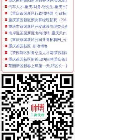
汽车人才-重庆-财务-张先生-重庆市茶园新区管委会|汽车人招聘网
【重庆茶园新区行政招聘网_行政招聘信息】-重庆智联招聘
重庆茶园新区预决算经理招聘（2018年）-职友集（让就业决策更聪明
重庆市茶园新区开发建设管理委员会_【电话地址_招聘信息_注册信息_
南岸区茶园新区出纳招聘_重庆天作家具有限公司招聘信息_联英人才网
【重庆茶园新区公司业务招聘网_公司业务招聘信息】-重庆智联招聘
重庆茶园新区_新浪博客
【茶园新区财务总监人才网|茶园新区财务总监求职|茶园新区财务经理
重庆茶园新区附近出纳招聘|重庆茶园新区附近出纳职位信息汇总|重庆
茶园新区新春上班第一天,郑区长一行视察茶园新区-重庆市南岸区人
重庆茶园新区融资招聘（2018年）-职友集（让就业决策更聪明）
重庆副总裁/副总经理：茶园新区高薪诚聘副总-重庆爱问分类
重庆南岸茶园新区会计实务培训,重庆南岸茶园新区会计实操培训班,
【58同城】茶园新区商业纠纷咨询_茶园新区经济纠纷咨询
茶园新区通江大道北段绿化养护招标公告-中国采招网
南岸区茶园新区通江大道地下通道物业管理招标公告_中国招标网_重庆
中海建国际招标有限责任公司关于茶园新区通江大道北段绿化养护项目
南岸区茶园新区东港工业园管委会
重庆南岸茶园新区财会英语培训,重庆南岸茶园新区财会英语培训班,
中铁山水一舍小区租房,三室二厅,南岸茶园新区中铁山水一舍139
【茶园新区同景信息】赶集网
合富锦绣重庆茶园新区汇景苑a区项目营销方案地产资料.ppt全文-研究