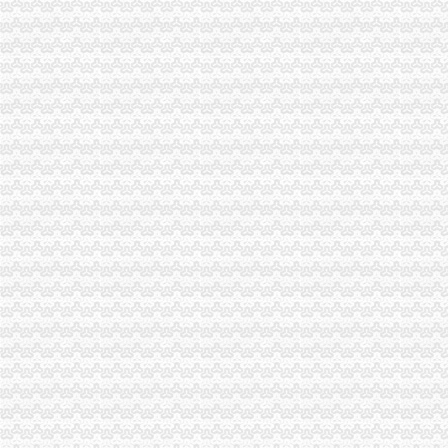
重庆茶园新区附近出纳招聘|重庆茶园新区附近出纳职位信息汇总|重庆
茶园新区新春上班第一天,郑区长一行视察茶园新区-重庆市南岸区人
重庆茶园新区融资招聘（2018年）-职友集（让就业决策更聪明）
重庆副总裁/副总经理：茶园新区高薪诚聘副总-重庆爱问分类
重庆南岸茶园新区会计实务培训,重庆南岸茶园新区会计实操培训班,
【58同城】茶园新区商业纠纷咨询_茶园新区经济纠纷咨询
茶园新区通江大道北段绿化养护招标公告-中国采招网
南岸区茶园新区通江大道地下通道物业管理招标公告_中国招标网_重庆
中海建国际招标有限责任公司关于茶园新区通江大道北段绿化养护项目
南岸区茶园新区东港工业园管委会
重庆南岸茶园新区财会英语培训,重庆南岸茶园新区财会英语培训班,
中铁山水一舍小区租房,三室二厅,南岸茶园新区中铁山水一舍139
【茶园新区同景信息】赶集网
合富锦绣重庆茶园新区汇景苑a区项目营销方案地产资料.ppt全文-研究
5月9日茶园新区通江大道北段绿化养护项目（第二次）-十环招标网
付3.5万包干,买茶园新区洋房,后期可,重庆南岸茶园新区同
重庆市茶园新区供水管网二期工程（横十四路KO+00-K1+535.265、纵
茶园新区A区范围绿化养护项目采购公告（项目编号=0819-
【重庆茶园新区二手电视转让_交易市场】-重庆赶集网
茶园新区科技创业中心及综合管理大楼物业管理（第二次）招标公告-
重庆市茶园新区供水加泵站设计招标公告-污水处理勘察设计
重庆茶园新区静一总部基地项目市场研究报告133p2012年2月总部区