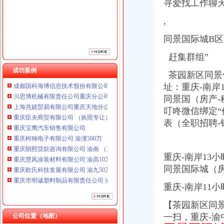
寻爱找工作聊
重庆宝鹰汽车销售有限公司
重庆柯翰电子有限公司 渝潼500万 （进出口权）
,
重庆朗熙贷款咨询有限公司 渝南 （工商注册）
重庆慧风涂装材料有限公司 渝高10万 （工商注册）
同景国际城B区
重庆欧氏科技发展有限公司 渝九50万 （进出口权）
赶集群组”
重庆市明诚塑料制品有限责任公司 渝高100万 （进出口权）
重庆瑾崇进出口贸易有限公司 渝中100万 （进出口权）
成功案例
茶园新区同景
成都国科海博信息技术股份有限公司重庆分公司 渝江 （工商注册）
址：重庆-南岸
川思博机械有限责任公司重庆分公司 渝江 （工商注册）
同景国（房产-
上海兆妩贸易有限公司重庆天地分公司 渝中 （工商注册）
重庆臣夫商贸有限公司 （执照专让）
叮咚微信绑定“
重庆宝鹰汽车销售有限公司
表（全职招聘-
重庆柯翰电子有限公司 渝潼500万 （进出口权）
重庆朗熙贷款咨询有限公司 渝南 （工商注册）
重庆慧风涂装材料有限公司 渝高10万 （工商注册）
重庆-南岸13
重庆欧氏科技发展有限公司 渝九50万 （进出口权）
同景国际城（房
重庆市明诚塑料制品有限责任公司 渝高100万 （进出口权）
重庆瑾崇进出口贸易有限公司 渝中100万 （进出口权）
重庆-南岸11
成都国科海博信息技术股份有限公司重庆分公司 渝江 （工商注册）
川思博机械有限责任公司重庆分公司 渝江 （工商注册）
【茶园新区同
上海兆妩贸易有限公司重庆天地分公司 渝中 （工商注册）
一扫，重庆-渝
公司位置（地图）