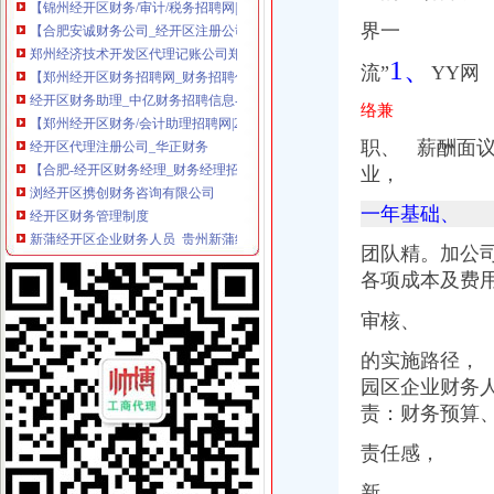
【合肥安诚财务公司_经开区注册公司、代理记账、企业变更找安诚】-
界一
郑州经济技术开发区代理记账公司郑州经开区财务公司-郑州58同城
【郑州经开区财务招聘网_财务招聘信息】-郑州智联招聘
1、
流”
YY网
经开区财务助理_中亿财务招聘信息-常州58同城
【郑州经开区财务/会计助理招聘网|2018年郑州经开区财务/会计助理招
络兼
经开区代理注册公司_华正财务
职、 薪酬面
【合肥-经开区财务经理_财务经理招聘_安徽文峰投资集团有限公司】-
业，
浏经开区携创财务咨询有限公司
经开区财务管理制度
一年基础、
新蒲经开区企业财务人员_贵州新蒲经济开发公司招聘信息-遵义58同城
合肥经开区哪家财务公司比较好选信者财务_信者财务_新浪博客
团队精。加公
公司注册,经开区公司注册,峻岭财务（优质商家）-企汇网
各项成本及费
经开区企业财务人员招聘启事_搜狐教育_搜狐网
重庆市双桥经开区红兰财务咨询工作室
审核、
【郑州经开区财务经理招聘网_财务经理招聘信息】-郑州智联招聘
的实施路径，
【郑州凯达财务咨询有限公司_经开区凯达财务咨询】-公司注册-郑州
【经开区会计招聘网|经开区会计师招聘信息】-郑州58同城
园区企业财务
【经开区财务主管招聘|经开区审计主管招聘|经开区统计主管招聘】-潍
责：
财务预算
长沙市门户网站--长沙经开区集团公司财务软件采购项目（第二次
责任感，
经开区敬业的金牌财务公司,合肥运倍财税公司很好-商务服务-中
昆明经开区代理财务报税价格小规模做账多少钱正然税务服务_【认证
新