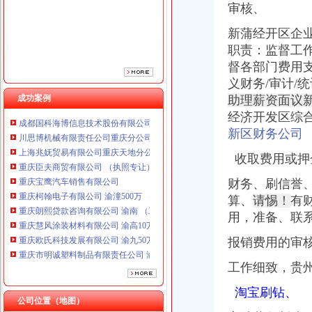
审核、
重庆宝鹰汽车销售有限公司
重庆柯翰电子有限公司 渝潼500万 （进出口权）
新蒲经开区企业
重庆朗熙贷款咨询有限公司 渝南 （工商注册）
职责：
监督工
重庆慧风涂装材料有限公司 渝高10万 （工商注册）
督各部门费用
重庆欧氏科技发展有限公司 渝九50万 （进出口权）
义财务/审计/统
重庆市明诚塑料制品有限责任公司 渝高100万 （进出口权）
重庆瑾崇进出口贸易有限公司 渝中100万 （进出口权）
成功案例
助理薪资面议
成都国科海博信息技术股份有限公司重庆分公司 渝江 （工商注册）
经济开发区综
川思博机械有限责任公司重庆分公司 渝江 （工商注册）
新区财务公司
上海兆妩贸易有限公司重庆天地分公司 渝中 （工商注册）
重庆臣夫商贸有限公司 （执照专让）
收取费用或押
重庆宝鹰汽车销售有限公司
财务、刷信誉
重庆柯翰电子有限公司 渝潼500万 （进出口权）
算、
请惕！
有
重庆朗熙贷款咨询有限公司 渝南 （工商注册）
重庆慧风涂装材料有限公司 渝高10万 （工商注册）
用，准备、联
重庆欧氏科技发展有限公司 渝九50万 （进出口权）
报销费用的审
重庆市明诚塑料制品有限责任公司 渝高100万 （进出口权）
重庆瑾崇进出口贸易有限公司 渝中100万 （进出口权）
工作细致，
贵
成都国科海博信息技术股份有限公司重庆分公司 渝江 （工商注册）
川思博机械有限责任公司重庆分公司 渝江 （工商注册）
淘宝刷钻、
公司位置（地图）
上海兆妩贸易有限公司重庆天地分公司 渝中 （工商注册）