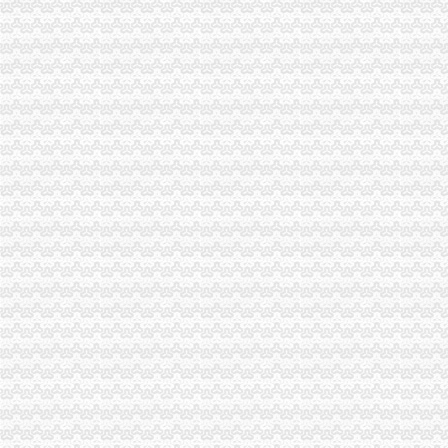
2016年长沙宁乡经开区公开招聘20人简章-湖南公考网
娄底经开区召开村级财务清理审计迎检工作会议_娄底新闻网
浏经开区携创财务咨询有限公司_【电话地址_招聘信息_注册信息_信
南昌经开区财务公司【今日推荐网-南昌工商/税务/财务】
南昌经开区财务公司工商注册-南昌酷易搜
南昌经开区财务公司—东湖区—沙井—快点8分类信息网
曲靖经开区建投集团招聘会计（成本费用控制）|财务预算和分析|行政
【经开区财务助理招聘网|经开区会计助理招聘信息】-郑州58同城
合肥经开区好的财务公司必选信者财务_信者财务_新浪博客
曲靖经开区创业投资有限公司招聘财政管理|证券管理|财务管理_云南校
【经开区财务经理招聘网|经开区财务主管招聘信息】-潍坊58同城
经开区上市公司财务管理招聘_郑州上市公司招聘财务管理信息_求职找
【锦州经开区财务/审计/税务招聘网|2018年锦州经开区财务/审计/税务
【合肥安诚财务公司_经开区注册公司、代理记账、企业变更找安诚】-
郑州经济技术开发区代理记账公司郑州经开区财务公司-郑州58同城
【郑州经开区财务招聘网_财务招聘信息】-郑州智联招聘
经开区财务助理_中亿财务招聘信息-常州58同城
【郑州经开区财务/会计助理招聘网|2018年郑州经开区财务/会计助理招
经开区代理注册公司_华正财务
【合肥-经开区财务经理_财务经理招聘_安徽文峰投资集团有限公司】-
浏经开区携创财务咨询有限公司