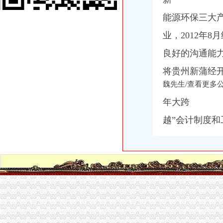
信地置业（合肥）有限公司招聘财务出纳经开区五险一金餐补-新安
【合肥经开区公司注册信者财务专业诚信】价格_厂家_图片-Hc360慧
能源环保三大
新浦经开区诚聘财务经理_新蒲经开区招聘信息-遵义58同城
潍坊财务实习生（经开区）招聘信息|马石油润滑油（山东）有限公司招
业，2012年
经开区财务代账、财务代账费用、安徽锐翼会计服务（优质商家）-企
良好的沟通能
经开区哪家财务公司注册公司专业找安诚财务张娜娜会计-爱喇叭网
经开区齐云路注册公司做账报税的财务公司哪家好！就来合合财务找袁
将贵州新蒲经开
经开区公司注册代办|【诺之洋财务】|公司注册
魏先生/查看更多
【合肥-经开区财务会计专员_财务会计专员招聘_安徽衣柏品牌管理有
【合肥经开区财务公司哪家好当然是信者财务】-蜀山南七里站易登网
年大跨
郑州经开区代理记账公司企业财税问题解决方案-郑州工商/税务/财务】
经开区财务公司莲花路国轩名门注册公司代帐会计一般纳税人申请-会
越”会计制度
【郑州经开区应届生专区财务/审计/税务招聘信息】-郑州赶集网
【郑州经开区建筑工程财务软件】价格,厂家,财务软件-搜了网
经开区注册公司代账找安诚财务江秀秀会计帮忙-爱喇叭网
【郑州经开区财务公司郑州玖之汇为提供代理服务】-郑州经济技术开
经开区明珠广场较大的财务公司注册公司办各种资质代账-合肥58同城
经开区敬业的财务公司合肥运倍财税专业吗？运倍公司职责-商务服
经开区财务公司
娄底经开区地税局化财务管理成效显著_娄底新闻网
成都届汽车科技金融发展论坛在经开区举行-财经-四川新闻网财经频
长沙经开区：一大波招聘岗位来袭总有一款适合你-区县动态-湖南在