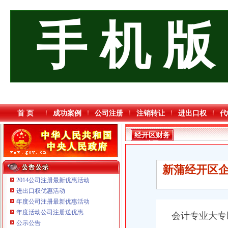
手 机 版
首 页
成功案例
公司注册
注销转让
进出口权
代
经开区财务
公司
新蒲经开区企
2014公司注册最新优惠活动
进出口权优惠活动
年度公司注册最新优惠活动
年度活动公司注册送优惠
会计专业大专
公示公告
重庆臣夫商贸有限公司 （执照专让）