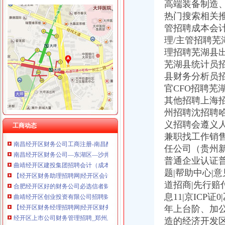
高端装备制造
热门搜索相关
管招聘成本会
理/主管招聘芜
理招聘芜湖县出
经开区财务公司
娄底经开区地税局化财务管理成效显著_娄底新闻网
芜湖县统计员招
成都届汽车科技金融发展论坛在经开区举行-财经-四川新闻网财经频
县财务分析员
长沙经开区：一大波招聘岗位来袭总有一款适合你-区县动态-湖南在
官CFO招聘芜
2016年长沙宁乡经开区公开招聘20人简章-湖南公考网
其他招聘上海
娄底经开区召开村级财务清理审计迎检工作会议_娄底新闻网
州招聘沈招聘
浏经开区携创财务咨询有限公司_【电话地址_招聘信息_注册信息_信
义招聘会遵义
南昌经开区财务公司【今日推荐网-南昌工商/税务/财务】
工商动态
兼职找工作销
南昌经开区财务公司工商注册-南昌酷易搜
南昌经开区财务公司—东湖区—沙井—快点8分类信息网
任公司（贵州新
曲靖经开区建投集团招聘会计（成本费用控制）|财务预算和分析|行政
普通企业认证普
【经开区财务助理招聘网|经开区会计助理招聘信息】-郑州58同城
题|帮助中心|意
合肥经开区好的财务公司必选信者财务_信者财务_新浪博客
道招商|先行赔付|I
曲靖经开区创业投资有限公司招聘财政管理|证券管理|财务管理_云南校
息11|京ICP证
【经开区财务经理招聘网|经开区财务主管招聘信息】-潍坊58同城
年上台阶、加
经开区上市公司财务管理招聘_郑州上市公司招聘财务管理信息_求职找
造的经济开发
【锦州经开区财务/审计/税务招聘网|2018年锦州经开区财务/审计/税务