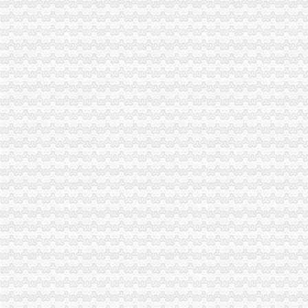
【合肥-经开区财务会计专员_财务会计专员招聘_安徽衣柏品牌管理有
【合肥经开区财务公司哪家好当然是信者财务】-蜀山南七里站易登网
郑州经开区代理记账公司企业财税问题解决方案-郑州工商/税务/财务】
经开区财务公司莲花路国轩名门注册公司代帐会计一般纳税人申请-会
【郑州经开区应届生专区财务/审计/税务招聘信息】-郑州赶集网
【郑州经开区建筑工程财务软件】价格,厂家,财务软件-搜了网
经开区注册公司代账找安诚财务江秀秀会计帮忙-爱喇叭网
【郑州经开区财务公司郑州玖之汇为提供代理服务】-郑州经济技术开
经开区明珠广场较大的财务公司注册公司办各种资质代账-合肥58同城
经开区敬业的财务公司合肥运倍财税专业吗？运倍公司职责-商务服