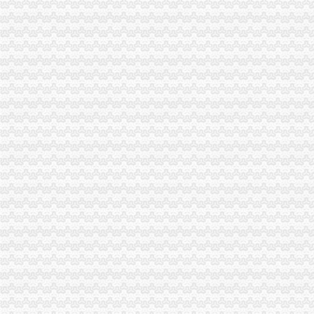
经开区财务管理制度
新蒲经开区企业财务人员_贵州新蒲经济开发公司招聘信息-遵义58同城
合肥经开区哪家财务公司比较好选信者财务_信者财务_新浪博客
公司注册,经开区公司注册,峻岭财务（优质商家）-企汇网
经开区企业财务人员招聘启事_搜狐教育_搜狐网
重庆市双桥经开区红兰财务咨询工作室
【郑州经开区财务经理招聘网_财务经理招聘信息】-郑州智联招聘
【郑州凯达财务咨询有限公司_经开区凯达财务咨询】-公司注册-郑州
【经开区会计招聘网|经开区会计师招聘信息】-郑州58同城
【经开区财务主管招聘|经开区审计主管招聘|经开区统计主管招聘】-潍
长沙市门户网站--长沙经开区集团公司财务软件采购项目（第二次
经开区敬业的金牌财务公司,合肥运倍财税公司很好-商务服务-中
昆明经开区代理财务报税价格小规模做账多少钱正然税务服务_【认证
信地置业（合肥）有限公司招聘财务出纳经开区五险一金餐补-新安
【合肥经开区公司注册信者财务专业诚信】价格_厂家_图片-Hc360慧
新浦经开区诚聘财务经理_新蒲经开区招聘信息-遵义58同城
潍坊财务实习生（经开区）招聘信息|马石油润滑油（山东）有限公司招
经开区财务代账、财务代账费用、安徽锐翼会计服务（优质商家）-企
经开区哪家财务公司注册公司专业找安诚财务张娜娜会计-爱喇叭网
经开区齐云路注册公司做账报税的财务公司哪家好！就来合合财务找袁
经开区公司注册代办|【诺之洋财务】|公司注册