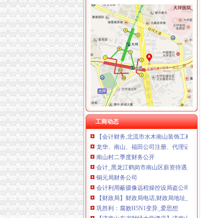
南滨路
【重庆南岸南滨路房价】重庆南岸南滨路房价走势
南滨路房价网,2018南滨路房价走势图,重庆南
有关重庆南滨路的知识_搜问问
重庆市南滨路_南滨路
重庆南滨路攻略,重庆南滨路门票_地址,重庆南
南山财务公司
深圳/南山区财务主管（职位编号：abl001）
工商动态
【会计财务,北流市水木南山装饰工程有限公司
龙华、南山、福田公司注册、代理记账、服务至-
南山村二季度财务公开
会计_黑龙江鹤岗市南山区薪资待遇_深圳市永
铜元局财务公司
会计利用蔽摄像远程操控设局盗公司251万-中
【财政局】财政局电话,财政局地址_图吧地图
巩胜利：腐败H5N1变异_爱思想
【济南山东省财经大学酒店】济南山东省财经大