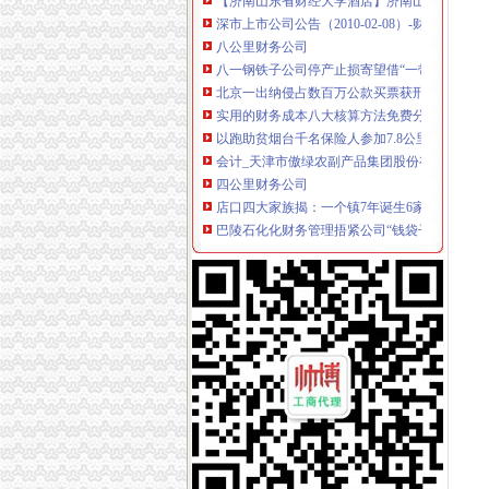
深市上市公司公告（2010-02-08）-财界网
八公里财务公司
八一钢铁子公司停产止损寄望借“一带一路”翻身|
北京一出纳侵占数百万公款买票获刑八年_新闻
实用的财务成本八大核算方法免费分享啦,赶紧的
以跑助贫烟台千名保险人参加7.8公里扶贫公益
会计_天津市傲绿农副产品集团股份有限公司招
四公里财务公司
店口四大家族揭：一个镇7年诞生6家上市公司--
巴陵石化化财务管理捂紧公司“钱袋子”_能源频
网易第四季度净利润36.83亿元人民同比增长70
马新高铁寻求负责建设的资产公司,计划高时速为
鑫秋农业财务造几方掐架多家金融机构被卷入_
上新街财务公司
【58同城】石家庄财务会计_石家庄财会_石家
重庆冯悦财务管理咨询有限公司2017新招聘信息_
新街镇财务税务机构-高安市财务税务机构-宜春
【南京内勤财务招聘网_2018年新南京内勤财务
证券时报电子报实时通过手机APP、网站免费
南岸周边财务公司
【重庆南岸南岸周边财务/审计/税务招聘网|20
【南岸周边财务会计类职业认证培训】-今题南