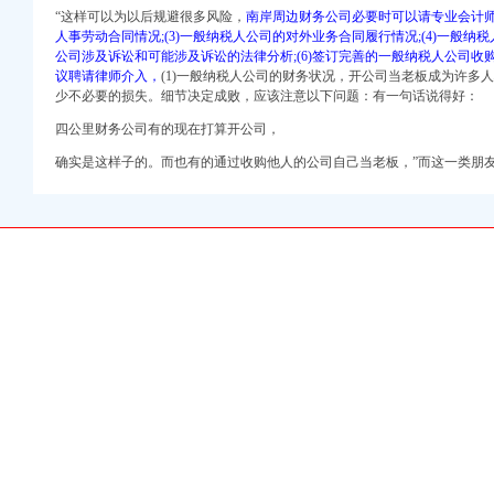
“这样可以为以后规避很多风险，
南岸周边财务公司必要时可以请专业会计师审
）
人事劳动合同情况;(3)一般纳税人公司的对外业务合同履行情况;(4)一般纳税
公司涉及诉讼和可能涉及诉讼的法律分析;(6)签订完善的一般纳税人公司收购协议
议聘请律师介入，
(1)一般纳税人公司的财务状况，开公司当老板成为许多
册）
少不必要的损失。细节决定成败，应该注意以下问题：有一句话说得好：
权）
（进出口权）
四公里财务公司有的现在打算开公司，
出口权）
确实是这样子的。而也有的通过收购他人的公司自己当老板，”而这一类朋
 渝江 （工商注册）
商注册）
工商注册）
）
册）
权）
（进出口权）
出口权）
 渝江 （工商注册）
商注册）
工商注册）