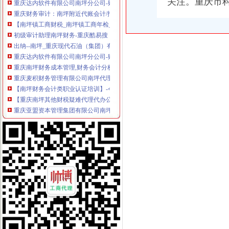
关注。重庆市科
重庆财务审计：南坪附近代账会计/报税会计/工商代办公司/公司创业-
【南坪镇工商财税_南坪镇工商年检_南坪镇工商代办】-58到家
初级审计助理南坪财务-重庆酷易搜
出纳--南坪_重庆现代石油（集团）有限公司招聘信息—中华英才网
重庆达内软件有限公司南坪分公司-财务部财务审计工资待遇（共0人
重庆南坪财务成本管理,财务会计分析中典会计专家班-重庆58同城
重庆麦积财务管理有限公司南坪代理记账分公司联系方式_信用报告_
【南坪财务会计类职业认证培训】-今题南坪财务会计类职业认证培训网
【重庆南坪其他财税疑难代理代办公司】-重庆赶集网
重庆亚盟资本管理集团有限公司南坪分公司
重庆鹏鑫财务咨询有限公司南坪分公司联系方式_信用报告_工商信息-
重庆南岸南坪财务管理,重庆南岸南坪财务管理培训,重庆南岸南坪财
【58同城】南坪税务咨询热线_南坪税务咨询公司_南坪税务咨询服务
【南坪中典会计培训|会计账务处理,税务处理,会计全盘账务的处理】
重庆永积行财务咨询有限公司南坪分公司联系方式_信用报告_工商信息
常德武陵农村商业银行股份有限公司南坪支行_【信用信息_诉讼信息_
南岸金桥大通公司位于,重庆市南岸区南坪江南大道19号城市之光26楼
重庆达内软件有限公司南坪分公司-财务部怎么样？|面试经验|工资待遇
【重庆鹏鑫财务咨询有限公司南坪分公司工商信息】-阿土伯工商信息
南坪公司注册、工商变更、公司注销、法律顾问、公司转让【今日推荐
南坪会计初级职称培训价格|批发-南坪会计初级职称培训公司-黄页88网