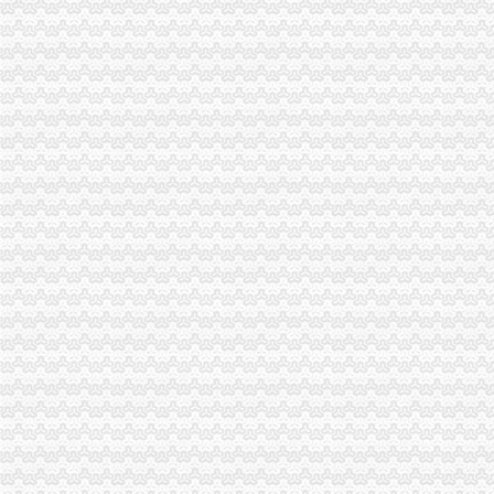
重庆市南坪子石=凯洋玉冠=工程可研报告（房地产开发立项投资建
湖南常德市城投龙马建设公司南坪污水提升泵站设备采购招标公告-污
会计_金华圆通速递有限公司招聘信息-金华58同城
重庆永积行财务咨询有限公司南坪分公司_【信用信息_诉讼信息_财务
【重庆南岸南坪财务经理招聘网|2017年重庆南岸南坪财务经理招聘信
【重庆南岸南坪财务/审计/税务招聘网|2018年重庆南岸南坪财务/审计
【南坪财务主管招聘|南坪审计主管招聘|南坪统计主管招聘】-重庆58同
【重庆南坪财务管理招聘网_财务管理招聘信息】-重庆智联招聘
重庆南岸南坪财务/审计/税务求职网_重庆南岸南坪财务/审计/税务简历
重庆会计代账公司南坪代理记账公司重庆代理记账今题网
【南坪专业财税会计班】-南坪专业财税会计班价格|批发-南坪专业财税
重庆南坪学财务会计哪家好-报名在线
重庆达内软件有限公司南坪分公司-财务部财务/会计助理工资待遇（共
重庆财务审计：南坪附近代账会计/报税会计/工商代办公司/公司创业-
【南坪镇工商财税_南坪镇工商年检_南坪镇工商代办】-58到家
初级审计助理南坪财务-重庆酷易搜
出纳--南坪_重庆现代石油（集团）有限公司招聘信息—中华英才网
重庆达内软件有限公司南坪分公司-财务部财务审计工资待遇（共0人
重庆南坪财务成本管理,财务会计分析中典会计专家班-重庆58同城
重庆麦积财务管理有限公司南坪代理记账分公司联系方式_信用报告_
【南坪财务会计类职业认证培训】-今题南坪财务会计类职业认证培训网