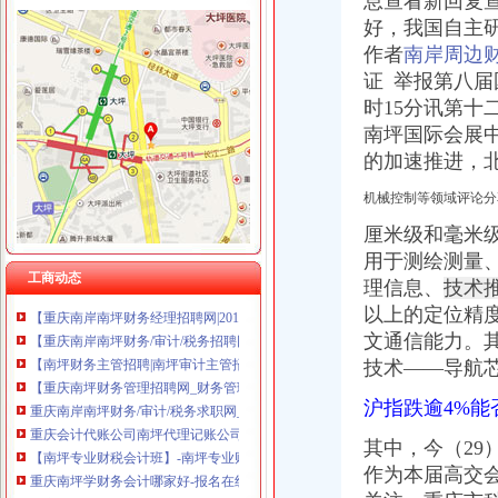
息查看新回复
上海兆妩贸易有限公司重庆天地分公司 渝中 （工商注册）
好，我国自主
作者
南岸周边
证 举报第八届
时15分讯第十
南坪国际会展
南坪财务公司
的加速推进，北
周日前往南坪,一大波就业机会在靠近-上游新闻
重庆市迪马实业股份有限公司第五届董事会第二十五次会议决议公告_
机械控制等领域评论分
重庆市南坪子石=凯洋玉冠=工程可研报告（房地产开发立项投资建
厘米级和毫米
湖南常德市城投龙马建设公司南坪污水提升泵站设备采购招标公告-污
会计_金华圆通速递有限公司招聘信息-金华58同城
用于测绘测量
工商动态
重庆永积行财务咨询有限公司南坪分公司_【信用信息_诉讼信息_财务
理信息、
技术
【重庆南岸南坪财务经理招聘网|2017年重庆南岸南坪财务经理招聘信
以上的定位精
【重庆南岸南坪财务/审计/税务招聘网|2018年重庆南岸南坪财务/审计
文通信能力。
【南坪财务主管招聘|南坪审计主管招聘|南坪统计主管招聘】-重庆58同
技术——导航
【重庆南坪财务管理招聘网_财务管理招聘信息】-重庆智联招聘
重庆南岸南坪财务/审计/税务求职网_重庆南岸南坪财务/审计/税务简历
沪指跌逾4%
重庆会计代账公司南坪代理记账公司重庆代理记账今题网
【南坪专业财税会计班】-南坪专业财税会计班价格|批发-南坪专业财税
其中，今（29
重庆南坪学财务会计哪家好-报名在线
作为本届高交
重庆达内软件有限公司南坪分公司-财务部财务/会计助理工资待遇（共