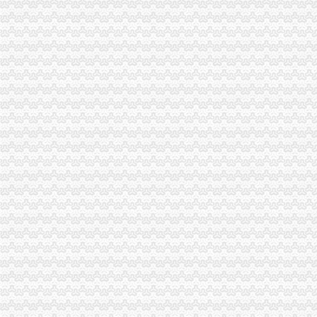
重庆理想液化石油气实业有限公司南坪四公里门市_【电话地址_招聘信
重庆达内软件有限公司南坪分公司-财务部工资待遇怎么样_是否加班_
【南坪专业班】-南坪专业班价格|批发-南坪专业班公司-黄页88网
【重庆南坪理财服务招聘网_理财服务招聘信息】-重庆智联招聘
南坪周边零基础会计初级职称培训重庆财务会计今题网
重庆中级经济师：重庆南坪会计出纳精英班学校机构-重庆爱问分类
【重庆南坪税务顾问代理代办公司|财务顾问|税务咨询】-重庆赶集网
南坪资质认证_南坪代理资质认证公司-qd8.com.cn
重庆财务培训 【仁和会计】_南坪会计培训学校_新浪博客
重庆邮电大学离重庆南坪财政校（重庆南坪南湖路150号）远吗,做车
重庆招聘会计（南坪）_天圣制集团股份有限公司招聘-汇博网