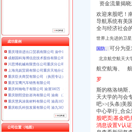
资金流量揭晓
重庆臣夫商贸有限公司 （执照专让）
重庆宝鹰汽车销售有限公司
欢迎来股吧！
重庆柯翰电子有限公司 渝潼500万 （进出口权）
导航系统有美国
重庆朗熙贷款咨询有限公司 渝南 （工商注册）
全与经济社会
重庆慧风涂装材料有限公司 渝高10万 （工商注册）
重庆欧氏科技发展有限公司 渝九50万 （进出口权）
世界上先进的卫星
成功案例
重庆市明诚塑料制品有限责任公司 渝高100万 （进出口权）
可分为亚
重庆瑾崇进出口贸易有限公司 渝中100万 （进出口权）
国防、
成都国科海博信息技术股份有限公司重庆分公司 渝江 （工商注册）
北京航空航天大
川思博机械有限责任公司重庆分公司 渝江 （工商注册）
上海兆妩贸易有限公司重庆天地分公司 渝中 （工商注册）
航空航海、 
重庆臣夫商贸有限公司 （执照专让）
罗
重庆宝鹰汽车销售有限公司
重庆柯翰电子有限公司 渝潼500万 （进出口权）
斯的格洛纳斯
重庆朗熙贷款咨询有限公司 渝南 （工商注册）
天大学的与会专
重庆慧风涂装材料有限公司 渝高10万 （工商注册）
吧>>[头条]
重庆欧氏科技发展有限公司 渝九50万 （进出口权）
重庆市明诚塑料制品有限责任公司 渝高100万 （进出口权）
中心举行_合众思
重庆瑾崇进出口贸易有限公司 渝中100万 （进出口权）
股吧页|基金吧
成都国科海博信息技术股份有限公司重庆分公司 渝江 （工商注册）
消息设置V认
公司位置（地图）
川思博机械有限责任公司重庆分公司 渝江 （工商注册）