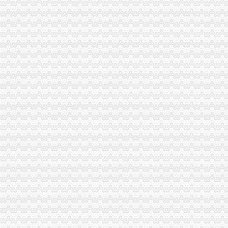
【重庆南坪其他财税疑难代理代办公司】-重庆赶集网
重庆亚盟资本管理集团有限公司南坪分公司
重庆鹏鑫财务咨询有限公司南坪分公司联系方式_信用报告_工商信息-
重庆南岸南坪财务管理,重庆南岸南坪财务管理培训,重庆南岸南坪财
【58同城】南坪税务咨询热线_南坪税务咨询公司_南坪税务咨询服务
【南坪中典会计培训|会计账务处理,税务处理,会计全盘账务的处理】
重庆永积行财务咨询有限公司南坪分公司联系方式_信用报告_工商信息
常德武陵农村商业银行股份有限公司南坪支行_【信用信息_诉讼信息_
南岸金桥大通公司位于,重庆市南岸区南坪江南大道19号城市之光26楼
重庆达内软件有限公司南坪分公司-财务部怎么样？|面试经验|工资待遇
【重庆鹏鑫财务咨询有限公司南坪分公司工商信息】-阿土伯工商信息
南坪公司注册、工商变更、公司注销、法律顾问、公司转让【今日推荐
南坪会计初级职称培训价格|批发-南坪会计初级职称培训公司-黄页88网
【重庆会计培训学校南坪会计培训学校南坪专业会计培训班】价
南坪会计培训学校|南坪中典账务税务班|南坪会计过关率-南岸枞
请问重庆市南岸区南坪财政局的具体地点在哪里哟_搜问问
重庆南坪会计电算化培训机构|重庆南坪基础会计培训班_重庆求艺网
重庆招聘财务内勤（南坪康德国会山上班）_重庆管家婆房地产经纪有
南坪会计培训【今日推荐网-重庆职业培训】
重庆南岸区恒信下班装饰有限责任公司南坪分公司_【电话地址_招聘信
南坪哪里学会计好 【仁和会计】_南坪会计培训学校_新浪博客