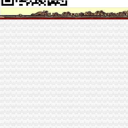
【重庆会计培训学校南坪会计培训学校南坪专业会计培训班】价
南坪会计培训学校|南坪中典账务税务班|南坪会计过关率-南岸枞
请问重庆市南岸区南坪财政局的具体地点在哪里哟_搜问问
重庆南坪会计电算化培训机构|重庆南坪基础会计培训班_重庆求艺网
重庆招聘财务内勤（南坪康德国会山上班）_重庆管家婆房地产经纪有
南坪会计培训【今日推荐网-重庆职业培训】
重庆南岸区恒信下班装饰有限责任公司南坪分公司_【电话地址_招聘信
南坪哪里学会计好 【仁和会计】_南坪会计培训学校_新浪博客
重庆理想液化石油气实业有限公司南坪四公里门市_【电话地址_招聘信
重庆达内软件有限公司南坪分公司-财务部工资待遇怎么样_是否加班_
【南坪专业班】-南坪专业班价格|批发-南坪专业班公司-黄页88网
【重庆南坪理财服务招聘网_理财服务招聘信息】-重庆智联招聘
南坪周边零基础会计初级职称培训重庆财务会计今题网
重庆中级经济师：重庆南坪会计出纳精英班学校机构-重庆爱问分类
【重庆南坪税务顾问代理代办公司|财务顾问|税务咨询】-重庆赶集网
南坪资质认证_南坪代理资质认证公司-qd8.com.cn
重庆财务培训 【仁和会计】_南坪会计培训学校_新浪博客
重庆邮电大学离重庆南坪财政校（重庆南坪南湖路150号）远吗,做车
重庆招聘会计（南坪）_天圣制集团股份有限公司招聘-汇博网
南坪财务公司
周日前往南坪,一大波就业机会在靠近-上游新闻
重庆市迪马实业股份有限公司第五届董事会第二十五次会议决议公告_